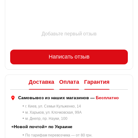
Добавьте первый отзыв
Написать отзыв
Доставка
Оплата
Гарантия
Самовывоз из наших магазинов —
Бесплатно
•
г. Киев, ул. Семьи Кульженко, 14
•
м. Харьков, ул. Клочковская, 99A
•
м. Днепр, пр. Науки, 100
«Новой почтой» по Украине
•
По тарифам перевозчика — от 80 грн.