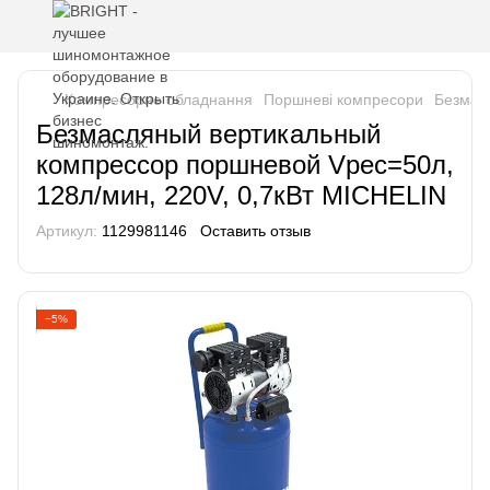
Компресорне обладнання
Поршневі компресори
Безмас
Безмасляный вертикальный
компрессор поршневой Vрес=50л,
128л/мин, 220V, 0,7кВт MICHELIN
Артикул:
1129981146
Оставить отзыв
−5%