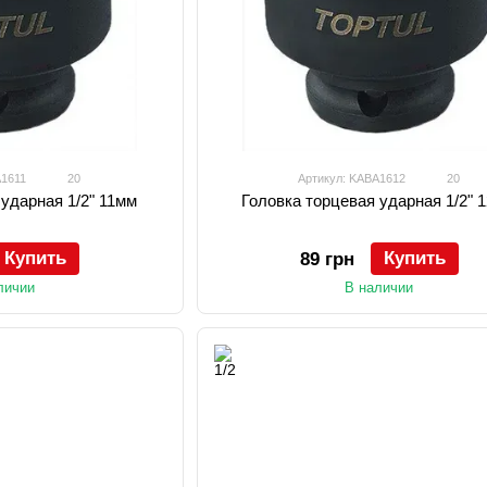
A1611
20
Артикул: KABA1612
20
 ударная 1/2" 11мм
Головка торцевая ударная 1/2" 
Купить
Купить
89 грн
личии
В наличии