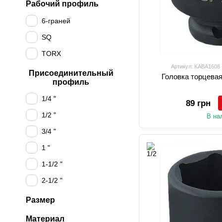
Рабочий профиль
6-граней
SQ
TORX
Артикул: KABA1608
Присоединительный
Головка торцевая
профиль
1/4 "
89 грн
1/2 "
В на
3/4 "
1 "
1-1/2 "
2-1/2 "
Размер
Материал