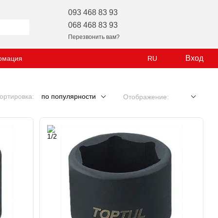
093 468 83 93
068 468 83 93
Перезвонить вам?
Вход
рмация
RU
ортировка:
по популярности
Отображение: