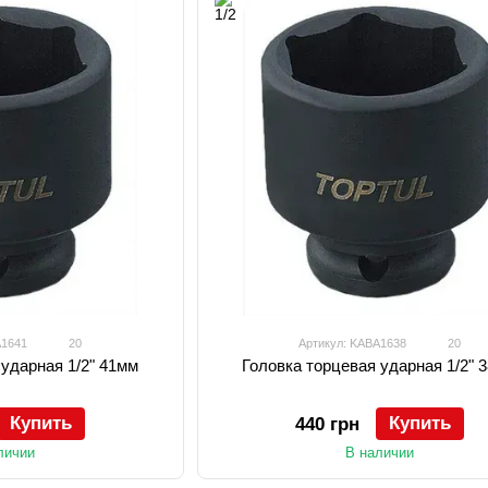
A1641
20
Артикул: KABA1638
20
 ударная 1/2" 41мм
Головка торцевая ударная 1/2" 
Купить
Купить
440 грн
личии
В наличии