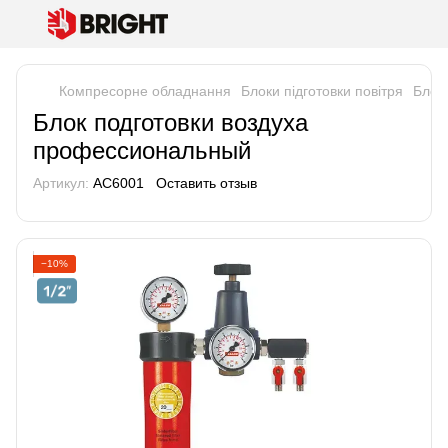
Компресорне обладнання
Блоки підготовки повітря
Блок
Блок подготовки воздуха
профессиональный
Артикул:
AC6001
Оставить отзыв
−10%