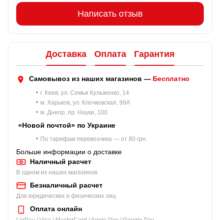
Написать отзыв
Доставка
Оплата
Гарантия
Самовывоз из наших магазинов —
Бесплатно
•
г. Киев, ул. Семьи Кульженко, 14
•
м. Харьков, ул. Клочковская, 99A
•
м. Днепр, пр. Науки, 100
«Новой почтой» по Украине
•
По тарифам перевозчика — от 80 грн.
Больше информации о доставке
Наличный расчет
В одном из наших магазинов
Безналичный расчет
Для юридических и физических лиц
Оплата онлайн
LiqPay / Visa / MasterCard / Apple Pay / Google Pay