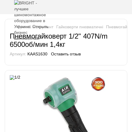
Ручний інструмент
Гайковерти пневматичні
Пневмогайков
Пневмогайковерт 1/2" 407N/m
6500об/мин 1,4кг
Артикул:
KAAS1630
Оставить отзыв