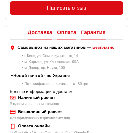
Написать отзыв
Доставка
Оплата
Гарантия
Самовывоз из наших магазинов —
Бесплатно
•
г. Киев, ул. Семьи Кульженко, 14
•
м. Харьков, ул. Клочковская, 99A
•
м. Днепр, пр. Науки, 100
«Новой почтой» по Украине
•
По тарифам перевозчика — от 80 грн.
Больше информации о доставке
Наличный расчет
В одном из наших магазинов
Безналичный расчет
Для юридических и физических лиц
Оплата онлайн
LiqPay / Visa / MasterCard / Apple Pay / Google Pay