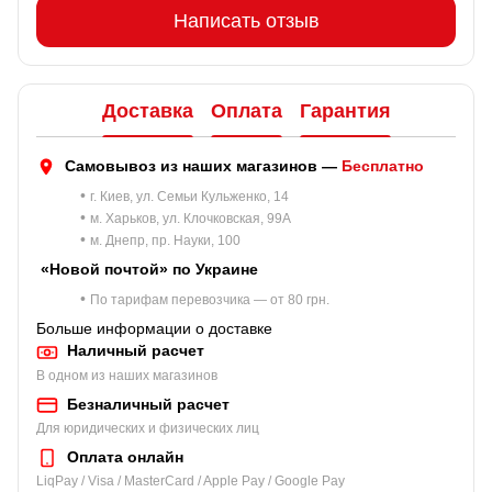
Написать отзыв
Доставка
Оплата
Гарантия
Самовывоз из наших магазинов —
Бесплатно
•
г. Киев, ул. Семьи Кульженко, 14
•
м. Харьков, ул. Клочковская, 99A
•
м. Днепр, пр. Науки, 100
«Новой почтой» по Украине
•
По тарифам перевозчика — от 80 грн.
Больше информации о доставке
Наличный расчет
В одном из наших магазинов
Безналичный расчет
Для юридических и физических лиц
Оплата онлайн
LiqPay / Visa / MasterCard / Apple Pay / Google Pay