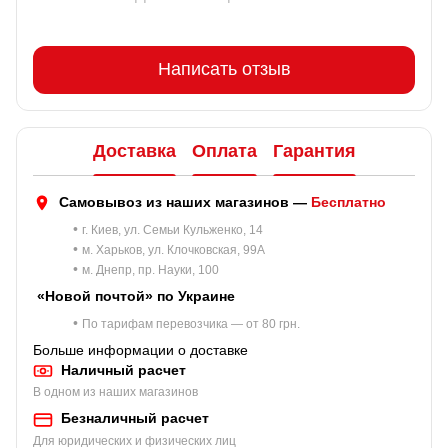
Написать отзыв
Доставка
Оплата
Гарантия
Самовывоз из наших магазинов —
Бесплатно
•
г. Киев, ул. Семьи Кульженко, 14
•
м. Харьков, ул. Клочковская, 99A
•
м. Днепр, пр. Науки, 100
«Новой почтой» по Украине
•
По тарифам перевозчика — от 80 грн.
Больше информации о доставке
Наличный расчет
В одном из наших магазинов
Безналичный расчет
Для юридических и физических лиц