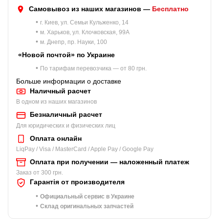
Самовывоз из наших магазинов —
Бесплатно
•
г. Киев, ул. Семьи Кульженко, 14
•
м. Харьков, ул. Клочковская, 99A
•
м. Днепр, пр. Науки, 100
«Новой почтой» по Украине
•
По тарифам перевозчика — от 80 грн.
Больше информации о доставке
Наличный расчет
В одном из наших магазинов
Безналичный расчет
Для юридических и физических лиц
Оплата онлайн
LiqPay / Visa / MasterCard / Apple Pay / Google Pay
Оплата при получении — наложенный платеж
Заказ от 300 грн.
Гарантія от производителя
•
Официальный сервис в Украине
•
Склад оригинальных запчастей