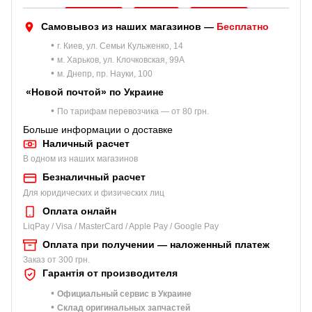
Самовывоз из наших магазинов —
Бесплатно
•
г. Киев, ул. Семьи Кульженко, 14
•
м. Харьков, ул. Клочковская, 99A
•
м. Днепр, пр. Науки, 100
«Новой почтой» по Украине
•
По тарифам перевозчика — от 80 грн.
Больше информации о доставке
Наличный расчет
В одном из наших магазинов
Безналичный расчет
Для юридических и физических лиц
Оплата онлайн
LiqPay / Visa / MasterCard / Apple Pay / Google Pay
Оплата при получении — наложенный платеж
Заказ от 300 грн.
Гарантія от производителя
•
Официальный сервис в Украине
•
Склад оригинальных запчастей