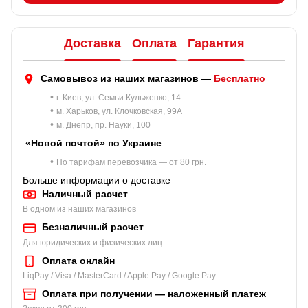
Доставка
Оплата
Гарантия
Самовывоз из наших магазинов —
Бесплатно
•
г. Киев, ул. Семьи Кульженко, 14
•
м. Харьков, ул. Клочковская, 99A
•
м. Днепр, пр. Науки, 100
«Новой почтой» по Украине
•
По тарифам перевозчика — от 80 грн.
Больше информации о доставке
Наличный расчет
В одном из наших магазинов
Безналичный расчет
Для юридических и физических лиц
Оплата онлайн
LiqPay / Visa / MasterCard / Apple Pay / Google Pay
Оплата при получении — наложенный платеж