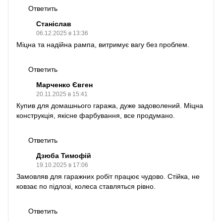
Ответить
Станіслав
06.12.2025 в 13:36
Міцна та надійна рампа, витримує вагу без проблем.
Ответить
Марченко Євген
20.11.2025 в 15:41
Купив для домашнього гаража, дуже задоволений. Міцна
конструкція, якісне фарбування, все продумано.
Ответить
Дзюба Тимофій
19.10.2025 в 17:06
Замовляв для гаражних робіт працює чудово. Стійка, не
ковзає по підлозі, колеса ставляться рівно.
Ответить