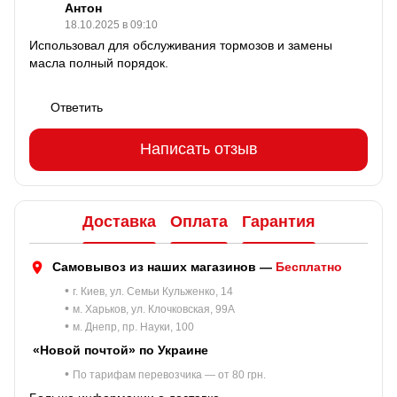
Антон
18.10.2025 в 09:10
Использовал для обслуживания тормозов и замены
масла полный порядок.
Ответить
Написать отзыв
Доставка
Оплата
Гарантия
Самовывоз из наших магазинов —
Бесплатно
•
г. Киев, ул. Семьи Кульженко, 14
•
м. Харьков, ул. Клочковская, 99A
•
м. Днепр, пр. Науки, 100
«Новой почтой» по Украине
•
По тарифам перевозчика — от 80 грн.