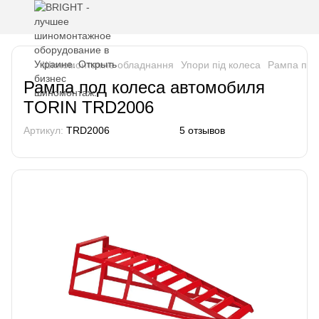
Шиномонтажне обладнання
Упори під колеса
Рампа под
Рампа под колеса автомобиля
TORIN TRD2006
Артикул:
TRD2006
5 отзывов