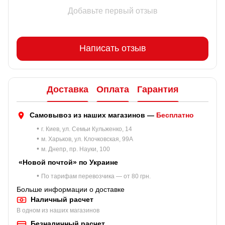
Добавьте первый отзыв
Написать отзыв
Доставка
Оплата
Гарантия
Самовывоз из наших магазинов —
Бесплатно
•
г. Киев, ул. Семьи Кульженко, 14
•
м. Харьков, ул. Клочковская, 99A
•
м. Днепр, пр. Науки, 100
«Новой почтой» по Украине
•
По тарифам перевозчика — от 80 грн.
Больше информации о доставке
Наличный расчет
В одном из наших магазинов
Безналичный расчет