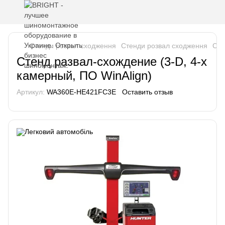
Стенди розвал сходження
Стенди розвал сходження
Сте
Стенд развал-схождение (3-D, 4-х
камерный, ПО WinAlign)
Артикул:
WA360E-HE421FC3E
Оставить отзыв