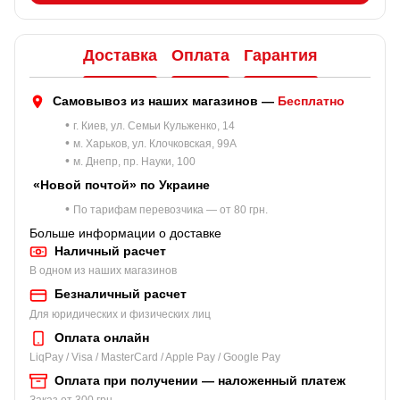
Доставка
Оплата
Гарантия
Самовывоз из наших магазинов —
Бесплатно
•
г. Киев, ул. Семьи Кульженко, 14
•
м. Харьков, ул. Клочковская, 99A
•
м. Днепр, пр. Науки, 100
«Новой почтой» по Украине
•
По тарифам перевозчика — от 80 грн.
Больше информации о доставке
Наличный расчет
В одном из наших магазинов
Безналичный расчет
Для юридических и физических лиц
Оплата онлайн
LiqPay / Visa / MasterCard / Apple Pay / Google Pay
Оплата при получении — наложенный платеж