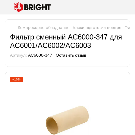
Компресорне обладнання
Блоки підготовки повітря
Филь
Фильтр сменный AC6000-347 для
AC6001/AC6002/AC6003
Артикул:
AC6000-347
Оставить отзыв
−10%