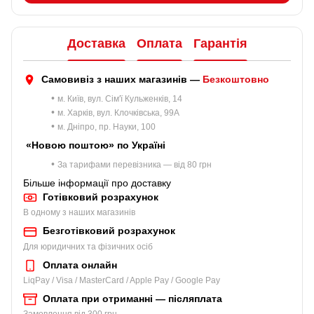
Доставка
Оплата
Гарантія
Самовивіз з наших магазинів —
Безкоштовно
•
м. Київ, вул. Сім'ї Кульженків, 14
•
м. Харків, вул. Клочківська, 99A
•
м. Дніпро, пр. Науки, 100
«Новою поштою» по Україні
•
За тарифами перевізника — від 80 грн
Більше інформації про доставку
Готівковий розрахунок
В одному з наших магазинів
Безготівковий розрахунок
Для юридичних та фізичних осіб
Оплата онлайн
LiqPay / Visa / MasterCard / Apple Pay / Google Pay
Оплата при отриманні — післяплата