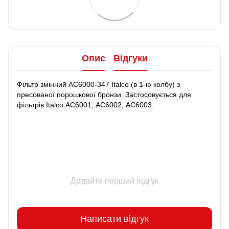
Опис
Відгуки
Фільтр змінний АС6000-347 Italco (в 1-ю колбу) з
пресованої порошкової бронзи. Застосовується для
фільтрів Italco АС6001, АС6002, АС6003.
Додайте перший відгук
Написати відгук