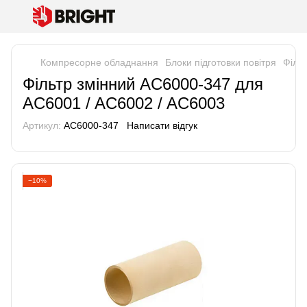
Компресорне обладнання
Блоки підготовки повітря
Філь
Фільтр змінний AC6000-347 для
AC6001 / AC6002 / AC6003
Артикул:
AC6000-347
Написати відгук
−10%