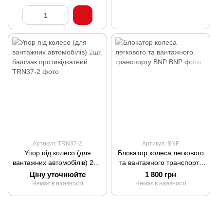
Артикул: TRN37-2
Артикул: BNP
Упор під колесо (для
Блокатор колеса легкового
вантажних автомобілів) 2шт.
та вантажного транспорту
башмак противідкатний
BNP
Ціну уточнюйте
1 800 грн
Немає в наявності
Немає в наявності