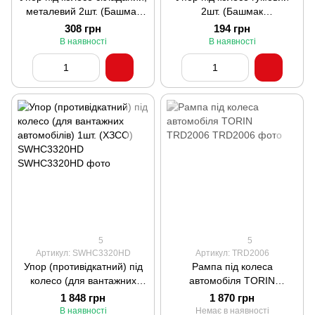
металевий 2шт. (Башмак
2шт. (Башмак
противідкатний)
противідкатний) для
308 грн
194 грн
легкового авто
В наявності
В наявності
5
5
Артикул: SWHC3320HD
Артикул: TRD2006
Упор (противідкатний) під
Рампа під колеса
колесо (для вантажних
автомобіля TORIN
автомобілів) 1шт. (ХЗСО)
TRD2006
1 848 грн
1 870 грн
SWHC3320HD
В наявності
Немає в наявності