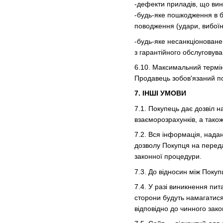
-дефекти приладів, що вини
-будь-яке пошкодження в бу
поводження (удари, вибоїни,
-будь-яке несанкціоноване 
з гарантійного обслуговува
6.10. Максимальний термін
Продавець зобов'язаний п
7. ІНШІ УМОВИ
7.1. Покупець дає дозвіл 
взаєморозрахунків, а також
7.2. Вся інформація, нада
дозволу Покупця на переда
законної процедури.
7.3. До відносин між Поку
7.4. У разі виникнення пи
сторони будуть намагатися
відповідно до чинного зако