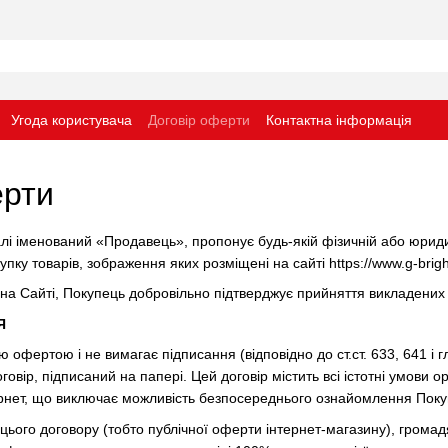
Угода користувача
Договір оферти
Контактна інформація
ерти
алі іменований «Продавець», пропонує будь-якій фізичній або юриди
упку товарів, зображення яких розміщені на сайті https://www.g-brigh
 Сайті, Покупець добровільно підтверджує прийняття викладених
Я
ою офертою і не вимагає підписання (відповідно до ст.ст. 633, 641 і 
говір, підписаний на папері. Цей договір містить всі істотні умови 
ернет, що виключає можливість безпосереднього ознайомлення Пок
в цього договору (тобто публічної оферти інтернет-магазину), гром