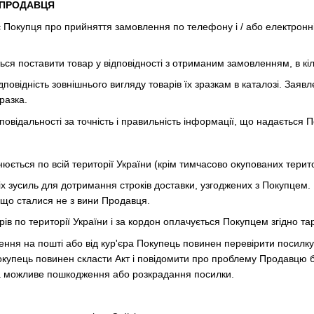
И ПРОДАВЦЯ
 Покупця про прийняття замовлення по телефону і / або електронні
ься поставити товар у відповідності з отриманим замовленням, в кі
дповідність зовнішнього вигляду товарів їх зразкам в каталозі. Заяв
разка.
дповідальності за точність і правильність інформації, що надаєтьс
снюється по всій території України (крім тимчасово окупованих терито
іх зусиль для дотримання строків доставки, узгоджених з Покупцем.
 що сталися не з вини Продавця.
арів по території України і за кордон оплачується Покупцем згідно та
ення на пошті або від кур'єра Покупець повинен перевірити посилку.
окупець повинен скласти Акт і повідомити про проблему Продавцю
за можливе пошкодження або розкрадання посилки.