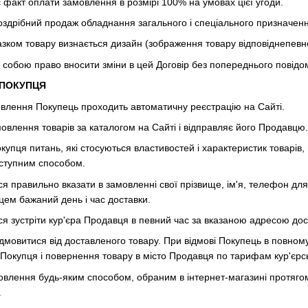
 факт оплати замовлення в розмірі 100% на умовах цієї угоди.
оздрібний продаж обладнання загального і спеціального призначення
разком товару визнається дизайн (зображення товару відповіднепевно
 собою право вносити зміни в цей Договір без попереднього повід
 ПОКУПЦЯ
влення Покупець проходить автоматичну реєстрацію на Сайті.
мовлення товарів за каталогом на Сайті і відправляє його Продавцю.
Покупця питань, які стосуються властивостей і характеристик това
ступним способом.
ся правильно вказати в замовленні свої прізвище, ім'я, телефон для 
цем бажаний день і час доставки.
ься зустріти кур'єра Продавця в певний час за вказаною адресою дос
ідмовитися від доставленого товару. При відмові Покупець в повном
о Покупця і повернення товару в місто Продавця по тарифам кур'єрс
овлення будь-яким способом, обраним в інтернет-магазині протягом 
.