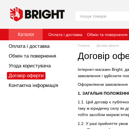
Перейти до основного контенту
Каталог
Оплата і доставка
Обмін та повернення
Оплата і доставка
Головна
Договір оферти
Договір оф
Обмін та повернення
Угода користувача
Інтернет-магазин Bright, д
Договір оферти
замовлення і здійснити пок
Оформляючи замовлення на
Контактна інформація
1. ЗАГАЛЬНІ ПОЛОЖЕНН
1.1. Цей договір є публічн
таку ж юридичну силу як до
тобто засобом мережі інт
1.2. У разі прийняття умо