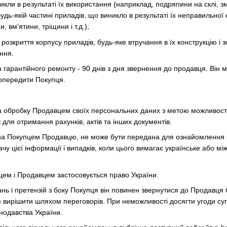
кли в результаті їх використання (наприклад, подряпини на склі, змін
дь-якій частині приладів, що виникло в результаті їх неправильної 
 вм'ятини, тріщини і т.д.);
розкриття корпусу приладів, будь-яке втручання в їх конструкцію і
ння.
 гарантійного ремонту - 90 днів з дня звернення до продавця. Він
опередити Покупця.
на обробку Продавцем своїх персональних даних з метою можливост
 для отримання рахунків, актів та інших документів.
на Покупцем Продавцю, не може бути передана для ознайомлення і 
чу цієї інформації і випадків, коли цього вимагає українське або м
пцем і Продавцем застосовується право України.
тань і претензій з боку Покупця він повинен звернутися до Продавц
 вирішити шляхом переговорів. При неможливості досягти угоди су
нодавства України.