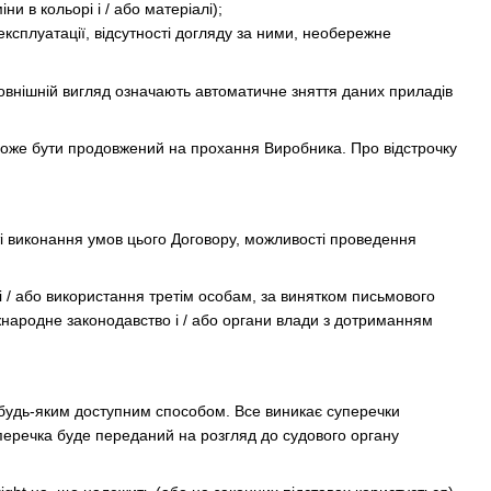
и в кольорі і / або матеріалі);
експлуатації, відсутності догляду за ними, необережне
 зовнішній вигляд означають автоматичне зняття даних приладів
 може бути продовжений на прохання Виробника. Про відстрочку
і виконання умов цього Договору, можливості проведення
/ або використання третім особам, за винятком письмового
іжнародне законодавство і / або органи влади з дотриманням
я будь-яким доступним способом. Все виникає суперечки
перечка буде переданий на розгляд до судового органу