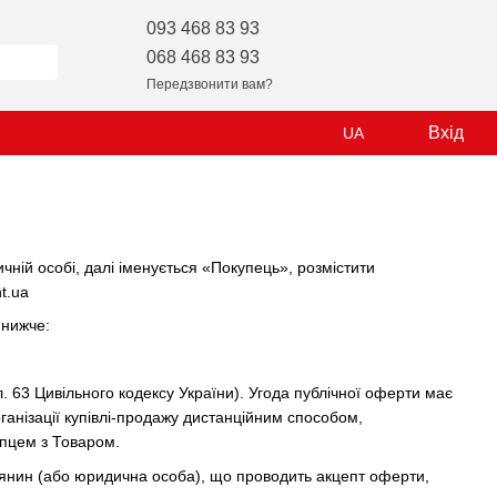
093 468 83 93
068 468 83 93
Передзвонити вам?
Вхід
UA
чній особі, далі іменується «Покупець», розмістити
t.ua
 нижче:
гл. 63 Цивільного кодексу України). Угода публічної оферти має
організації купівлі-продажу дистанційним способом,
упцем з Товаром.
адянин (або юридична особа), що проводить акцепт оферти,