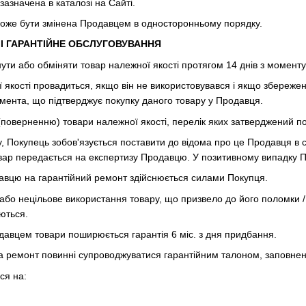
 зазначена в каталозі на Сайті.
 може бути змінена Продавцем в односторонньому порядку.
 І ГАРАНТІЙНЕ ОБСЛУГОВУВАННЯ
ути або обміняти товар належної якості протягом 14 днів з момент
 якості провадиться, якщо він не використовувався і якщо збережен
умента, що підтверджує покупку даного товару у Продавця.
 (поверненню) товари належної якості, перелік яких затверджений п
ку, Покупець зобов'язується поставити до відома про це Продавця в 
ар передається на експертизу Продавцю. У позитивному випадку По
давцю на гарантійний ремонт здійснюється силами Покупця.
або нецільове використання товару, що призвело до його поломки /
ються.
родавцем товари поширюється гарантія 6 міс. з дня придбання.
и на ремонт повинні супроводжуватися гарантійним талоном, заповнен
ся на: