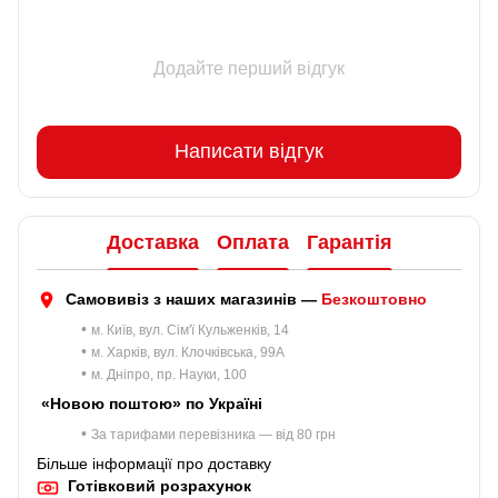
Додайте перший відгук
Написати відгук
Доставка
Оплата
Гарантія
Самовивіз з наших магазинів —
Безкоштовно
•
м. Київ, вул. Сім'ї Кульженків, 14
•
м. Харків, вул. Клочківська, 99A
•
м. Дніпро, пр. Науки, 100
«Новою поштою» по Україні
•
За тарифами перевізника — від 80 грн
Більше інформації про доставку
Готівковий розрахунок