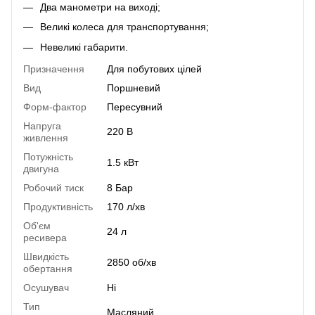
Два манометри на виході;
Великі колеса для транспортування;
Невеликі габарити.
Призначення
Для побутових цілей
Вид
Поршневий
Форм-фактор
Пересувний
Напруга
220 В
живлення
Потужність
1.5 кВт
двигуна
Робочий тиск
8 Бар
Продуктивність
170 л/хв
Об'єм
24 л
ресивера
Швидкість
2850 об/хв
обертання
Осушувач
Ні
Тип
Масляний