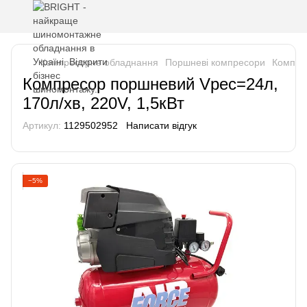
Компресорне обладнання
Поршневі компресори
Компрес
Компресор поршневий Vрес=24л,
170л/хв, 220V, 1,5кВт
Артикул:
1129502952
Написати відгук
−5%