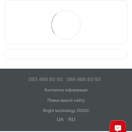
093 468 83 93
068 468 83 93
Контактна інформація
Повна версія сайту
Bright technology 2026©
UA
RU