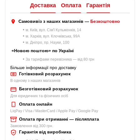
Доставка
Оплата
Гарантія
Самовивіз з наших магазинів —
Безкоштовно
•
м. Київ, вул. Сім'ї Кульженків, 14
•
м. Харків, вул. Клочківська, 99A
•
м. Дніпро, пр. Науки, 100
«Новою поштою» по Україні
•
За тарифами перевізника — від 80 грн
Більше інформації про доставку
Готівковий розрахунок
В одному з наших магазинів
Безготівковий розрахунок
Для юридичних та фізичних осіб
Оплата онлайн
LiqPay / Visa / MasterCard / Apple Pay / Google Pay
Оплата при отриманні — післяплата
Замовлення від 300 грн.
Гарантія від виробника