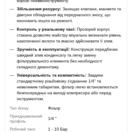
корозії пневмоінструменту.
Збільшення ресурсу:
Захищає клапани, манжети та
двигуни обладнання від передчасного зносу, що
економить кошти на ремонті.
Контроль у реальному часі:
Прозорий корпус
стакана дозволяє майстру візуально визначати рівень
накопиченої вологи та вчасно здійснювати її злив.
Зручність в експлуатації:
Конструкція передбачає
швидкий злив конденсату та легку заміну
фільтрувального елемента без необхідності
складного демонтажу.
Універсальність та компактність:
Завдяки
стандартному різьбовому з’єднанню 1/4" та
невеликим габаритам, фільтр легко встановлюється
безпосередньо на виході компресора або перед
інструментом.
Тип блоку
Фільтр
Приєднувальний
1/4 "
профіль
Робочий тиск
1 - 10 Бар