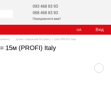
093 468 83 93
068 468 83 93
Передзвонити вам?
Вхід
UA
рументу
Шланг спіральний 8х12мм L = 15м (PROFI) Italy
 15м (PROFI) Italy