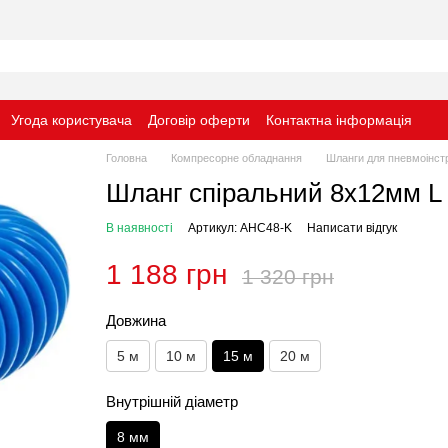
Угода користувача
Договір оферти
Контактна інформація
Головна
Компресорне обладнання
Шланги для пневмоінст
Шланг спіральний 8х12мм L =
В наявності
Артикул: AHC48-K
Написати відгук
1 188 грн
1 320 грн
Довжина
5 м
10 м
15 м
20 м
Внутрішній діаметр
8 мм