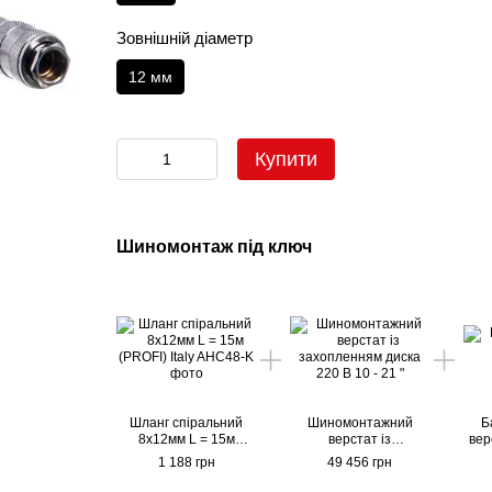
Зовнішній діаметр
12 мм
Купити
Шиномонтаж під ключ
Шланг спіральний
Шиномонтажний
Б
8х12мм L = 15м
верстат із
вер
(PROFI) Italy
захопленням диска
1 188 грн
49 456 грн
220 В 10 - 21 "