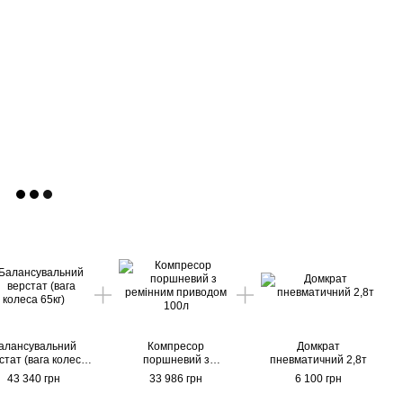
алансувальний
Компресор
Домкрат
стат (вага колеса
поршневий з
пневматичний 2,8т
65кг)
ремінним приводом
43 340 грн
33 986 грн
6 100 грн
100л