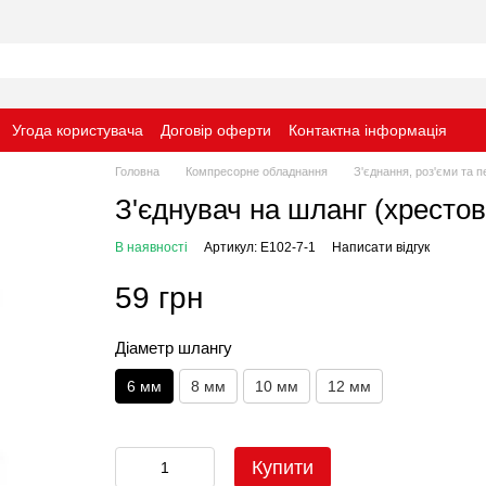
Угода користувача
Договір оферти
Контактна інформація
Головна
Компресорне обладнання
З'єднання, роз'єми та п
З'єднувач на шланг (хрестов
В наявності
Артикул: E102-7-1
Написати відгук
59 грн
Діаметр шлангу
6 мм
8 мм
10 мм
12 мм
Купити