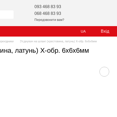
093 468 83 93
068 468 83 93
Передзвонити вам?
Вхід
UA
ерехідники
З'єднувач на шланг (хрестовина, латунь) X-обр. 6x6x6мм
ина, латунь) X-обр. 6x6x6мм