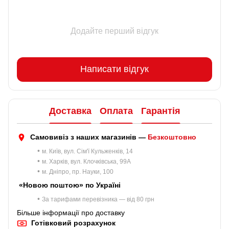
Додайте перший відгук
Написати відгук
Доставка
Оплата
Гарантія
Самовивіз з наших магазинів —
Безкоштовно
•
м. Київ, вул. Сім'ї Кульженків, 14
•
м. Харків, вул. Клочківська, 99A
•
м. Дніпро, пр. Науки, 100
«Новою поштою» по Україні
•
За тарифами перевізника — від 80 грн
Більше інформації про доставку
Готівковий розрахунок