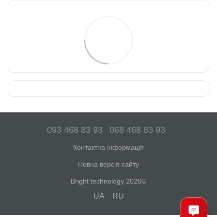
093 468 83 93
068 468 83 93
Контактна інформація
Повна версія сайту
Bright technology 2026©
UA
RU