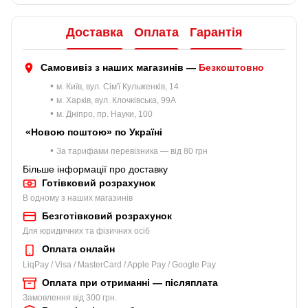
Доставка
Оплата
Гарантія
Самовивіз з наших магазинів —
Безкоштовно
•
м. Київ, вул. Сім'ї Кульженків, 14
•
м. Харків, вул. Клочківська, 99A
•
м. Дніпро, пр. Науки, 100
«Новою поштою» по Україні
•
За тарифами перевізника — від 80 грн
Більше інформації про доставку
Готівковий розрахунок
В одному з наших магазинів
Безготівковий розрахунок
Для юридичних та фізичних осіб
Оплата онлайн
LiqPay / Visa / MasterCard / Apple Pay / Google Pay
Оплата при отриманні — післяплата
Замовлення від 300 грн.