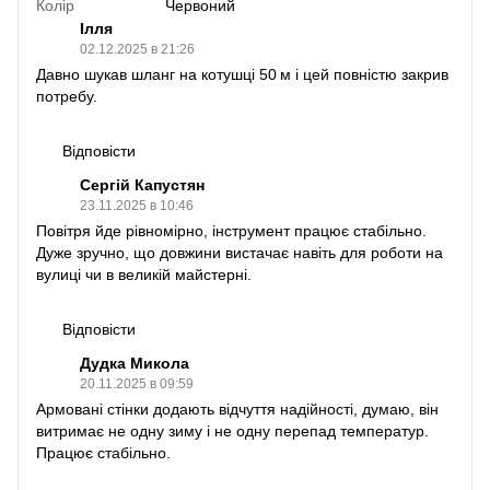
Колір
Червоний
Ілля
02.12.2025 в 21:26
Давно шукав шланг на котушці 50 м і цей повністю закрив
потребу.
Відповісти
Сергій Капустян
23.11.2025 в 10:46
Повітря йде рівномірно, інструмент працює стабільно.
Дуже зручно, що довжини вистачає навіть для роботи на
вулиці чи в великій майстерні.
Відповісти
Дудка Микола
20.11.2025 в 09:59
Армовані стінки додають відчуття надійності, думаю, він
витримає не одну зиму і не одну перепад температур.
Працює стабільно.