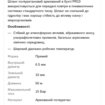
Шланг поліуретановий армований в бухті PR10
використовується для передачі повітря в пневматичних
системах стандартного тиску. Шланг не схильний до
гідролізу і має хорошу стійкість до впливу озону і
мікроорганізмів.
Особливості:
Стійкий до атмосферних впливів, абразивного зносу,
ультрафіолетових променів, багатьох агресивних
хімічних середовищ;
Широкий діапазон робочих температур.
Форма
Прямий
Внутрішній
6.5 мм
діаметр
Зовнішній
10 мм
діаметр
Довжина
50 м
Максимальний
15 Бар
тиск
Матеріал
Армований поліуретан