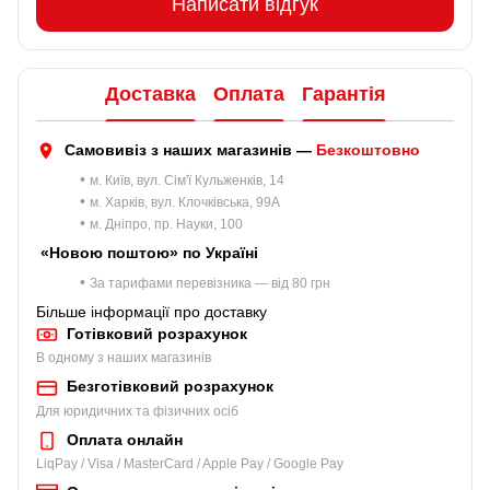
Написати відгук
Доставка
Оплата
Гарантія
Самовивіз з наших магазинів —
Безкоштовно
•
м. Київ, вул. Сім'ї Кульженків, 14
•
м. Харків, вул. Клочківська, 99A
•
м. Дніпро, пр. Науки, 100
«Новою поштою» по Україні
•
За тарифами перевізника — від 80 грн
Більше інформації про доставку
Готівковий розрахунок
В одному з наших магазинів
Безготівковий розрахунок
Для юридичних та фізичних осіб
Оплата онлайн
LiqPay / Visa / MasterCard / Apple Pay / Google Pay