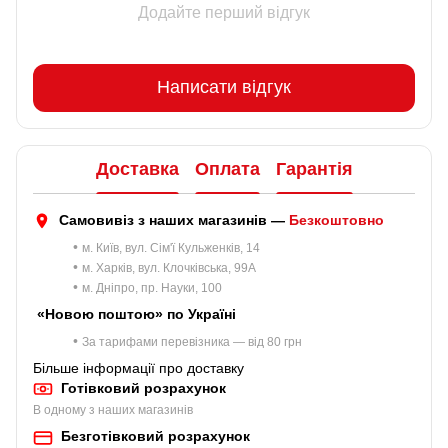
Додайте перший відгук
Написати відгук
Доставка
Оплата
Гарантія
Самовивіз з наших магазинів —
Безкоштовно
•
м. Київ, вул. Сім'ї Кульженків, 14
•
м. Харків, вул. Клочківська, 99A
•
м. Дніпро, пр. Науки, 100
«Новою поштою» по Україні
•
За тарифами перевізника — від 80 грн
Більше інформації про доставку
Готівковий розрахунок
В одному з наших магазинів
Безготівковий розрахунок