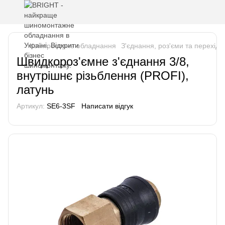
Компресорне обладнання
З'єднання, роз'єми та перехідн
Швидкороз'ємне з'єднання 3/8,
внутрішнє різьблення (PROFI),
латунь
Артикул:
SE6-3SF
Написати відгук