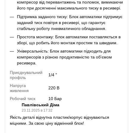
компресор від перевантажень та поломок, вимикаючи
його при досягненні максимального тиску в ресивері.
Підтримка заданого тиску: Блок автоматики підтримує
заданий тиск повітря в ресивері, що гарантує
стабільну роботу пневматичного обладнання.
Простота монтажу: Блок автоматики поставляється в
зборі, що робить його монтаж простим та швидким.
Універсальність: Блок автоматики підходить для
компресорів з різною продуктивністю та об'ємом
ресивера.
Приєднувальний
1/4 "
профіль
Напруга
220 В
живлення
Робочий тиск
10 Бар
Павлівський Діма
23.11.2025 в 17:32
Якість деталі відчутна пластик/корпус відчуваються
міцними. За свою ціну відмінний блок!