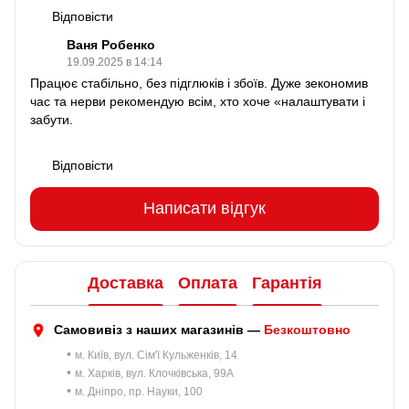
Відповісти
Ваня Робенко
19.09.2025 в 14:14
Працює стабільно, без підглюків і збоїв. Дуже зекономив
час та нерви рекомендую всім, хто хоче «налаштувати і
забути.
Відповісти
Написати відгук
Доставка
Оплата
Гарантія
Самовивіз з наших магазинів —
Безкоштовно
•
м. Київ, вул. Сім'ї Кульженків, 14
•
м. Харків, вул. Клочківська, 99A
•
м. Дніпро, пр. Науки, 100