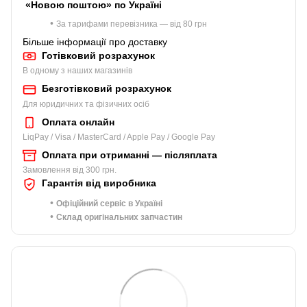
«Новою поштою» по Україні
•
За тарифами перевізника — від 80 грн
Більше інформації про доставку
Готівковий розрахунок
В одному з наших магазинів
Безготівковий розрахунок
Для юридичних та фізичних осіб
Оплата онлайн
LiqPay / Visa / MasterCard / Apple Pay / Google Pay
Оплата при отриманні — післяплата
Замовлення від 300 грн.
Гарантія від виробника
•
Офіційний сервіс в Україні
•
Склад оригінальних запчастин