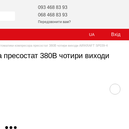
093 468 83 93
068 468 83 93
Передзвонити вам?
Вхід
UA
втоматики компресора пресостат 380В чотири виходи AIRKRAFT SP039-4
 пресостат 380В чотири виходи