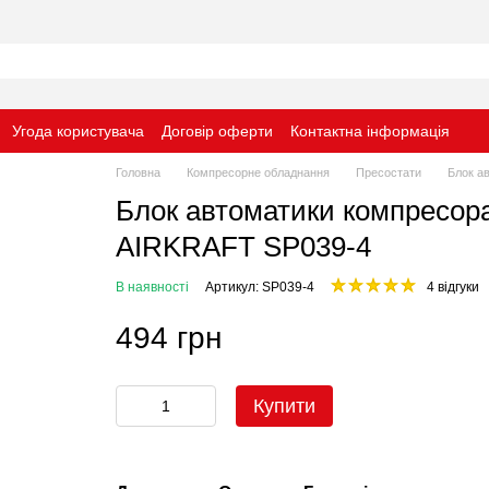
Угода користувача
Договір оферти
Контактна інформація
Головна
Компресорне обладнання
Пресостати
Блок а
Блок автоматики компресора
AIRKRAFT SP039-4
В наявності
Артикул: SP039-4
4 відгуки
494 грн
Купити