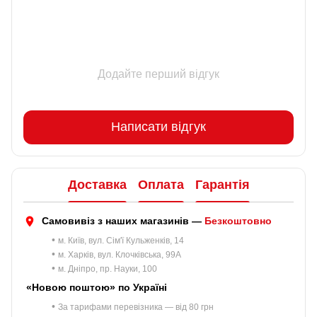
Додайте перший відгук
Написати відгук
Доставка
Оплата
Гарантія
Самовивіз з наших магазинів —
Безкоштовно
•
м. Київ, вул. Сім'ї Кульженків, 14
•
м. Харків, вул. Клочківська, 99A
•
м. Дніпро, пр. Науки, 100
«Новою поштою» по Україні
•
За тарифами перевізника — від 80 грн