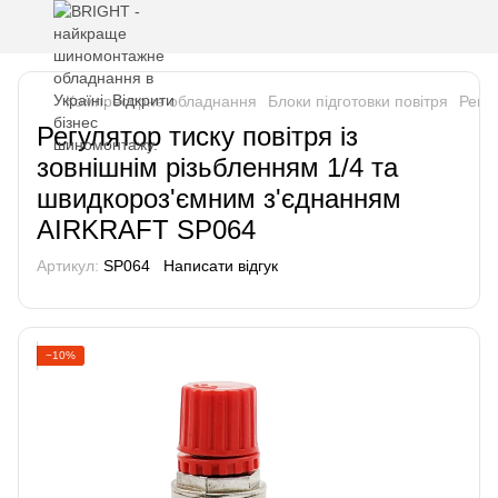
Компресорне обладнання
Блоки підготовки повітря
Регу
Регулятор тиску повітря із
зовнішнім різьбленням 1/4 та
швидкороз'ємним з'єднанням
AIRKRAFT SP064
Артикул:
SP064
Написати відгук
−10%