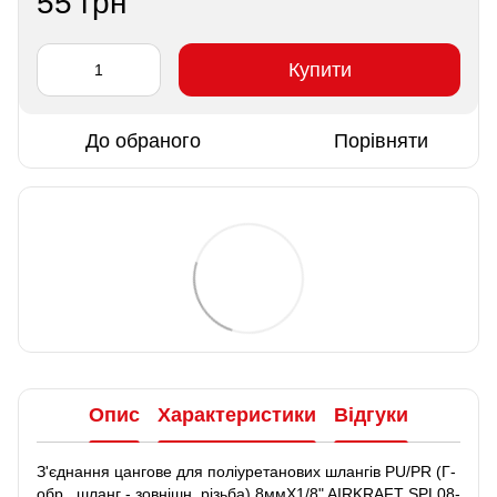
55 грн
Купити
До обраного
Порівняти
Опис
Характеристики
Відгуки
З'єднання цангове для поліуретанових шлангів PU/PR (Г-
обр., шланг - зовнішн. різьба) 8ммX1/8" AIRKRAFT SPL08-