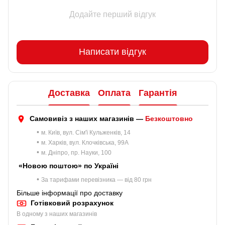
Додайте перший відгук
Написати відгук
Доставка
Оплата
Гарантія
Самовивіз з наших магазинів —
Безкоштовно
•
м. Київ, вул. Сім'ї Кульженків, 14
•
м. Харків, вул. Клочківська, 99A
•
м. Дніпро, пр. Науки, 100
«Новою поштою» по Україні
•
За тарифами перевізника — від 80 грн
Більше інформації про доставку
Готівковий розрахунок
В одному з наших магазинів