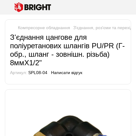
Компресорне обладнання
З'єднання, роз'єми та перехідн
З'єднання цангове для
поліуретанових шлангів PU/PR (Г-
обр., шланг - зовнішн. різьба)
8ммX1/2"
Артикул:
SPL08-04
Написати відгук