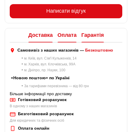
Написати відгук
Доставка
Оплата
Гарантія
Самовивіз з наших магазинів —
Безкоштовно
•
м. Київ, вул. Сім'ї Кульженків, 14
•
м. Харків, вул. Клочківська, 99A
•
м. Дніпро, пр. Науки, 100
«Новою поштою» по Україні
•
За тарифами перевізника — від 80 грн
Більше інформації про доставку
Готівковий розрахунок
В одному з наших магазинів
Безготівковий розрахунок
Для юридичних та фізичних осіб
Оплата онлайн