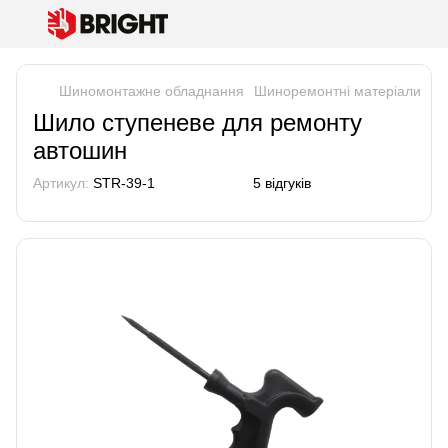
Шиномонтажне обладнання
Шиноремонтні матеріали
Ши
Шило ступеневе для ремонту
автошин
Артикул:
STR-39-1
5 відгуків